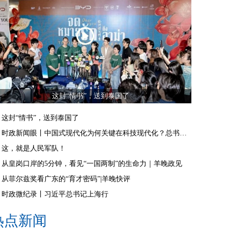
这封“情书”，送到泰国了
这封“情书”，送到泰国了
时政新闻眼丨中国式现代化为何关键在科技现代化？总书记作出战略指引
这，就是人民军队！
从皇岗口岸的5分钟，看见“一国两制”的生命力｜羊晚政见
从菲尔兹奖看广东的“育才密码”|羊晚快评
时政微纪录丨习近平总书记上海行
热点新闻