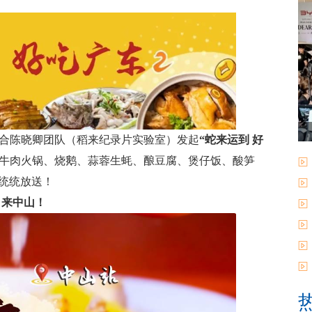
布联合陈晓卿团队（稻来纪录片实验室）发起
“蛇来运到 好
，牛肉火锅、烧鹅、蒜蓉生蚝、酿豆腐、煲仔饭、酸笋
攻略统统放送！
，来中山！