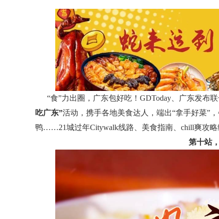
“食”力出圈，广东包好吃！GDToday、广东发
吃广东”
活动，携手各地美食达人，端出“拿手好菜”
鸭……21城过年Citywalk线路、美食指南、chill爽
第十站