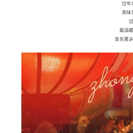
过年
美味
最温
首先要