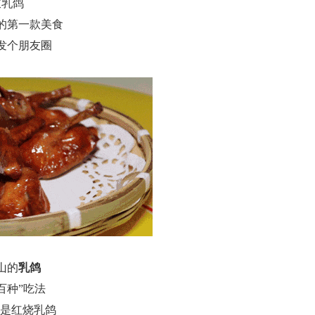
岐乳鸽
的第一款美食
发个朋友圈
山的
乳鸽
百种”吃法
还是红烧乳鸽