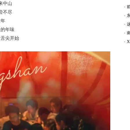
来中山
尝不尽
过年
暖的年味
从舌尖开始