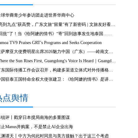
全球华裔青少年参访团走进世界华商中心
“亮到九点”获高赞，广东文旅“留量”有了新密码 | 文旅友好看广东②
“回批”了！当《给阿嬷的情书》“寄”回到故事发生地泰国……
amoa TV9 Praises GRT's Programs and Seeks Cooperation
驻萨摩亚大使费明星出席2026魅力中国（广东）——岭南文化南太行萨摩亚站活动
Where the Sun Rises First, Guangdong's Voice Is Heard｜Guangdong media, Samoa MCIT sign deal to bring Canton Today to TV9
广东国际传播工作会议召开，构建多渠道立体式对外传播格局引热议
中国驻泰王国特命全权大使张建卫：《给阿嬷的情书》是讲好中国故事的好抓手
热点舆情
际锐评丨戳穿日本搅局南海的多重图谋
禁止Manus并购案，不是禁止AI企业出海
玉渊谭天丨中方为何此时同意与美方接触？出于这三个考虑