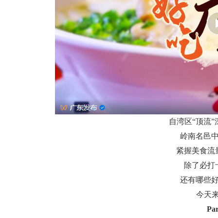
自湾区“顶流
岭南名邑
紧握美食流
除了必打
还有哪些
今天来
Par