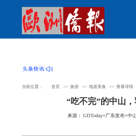
从菲尔兹奖看广东的“育才密码”|羊晚快
当前位置：
首页
>>
旅游
>>
地道美食
>>
查看详情
“吃不完”的中山，
来源： GDToday×广东发布×中山发布