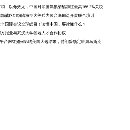
前哨：以儆效尤，中国对印度氯氰菊酯加征最高166.2%关税
东部战区组织陆海空火等兵力位台岛周边开展联合演训
这个国际会议全球瞩目！读懂中国，要读懂什么？
南方报业与武汉大学签署人才合作协议
X平台网红如何影响美国大选结果，特朗普锁定胜局马斯克功不可没