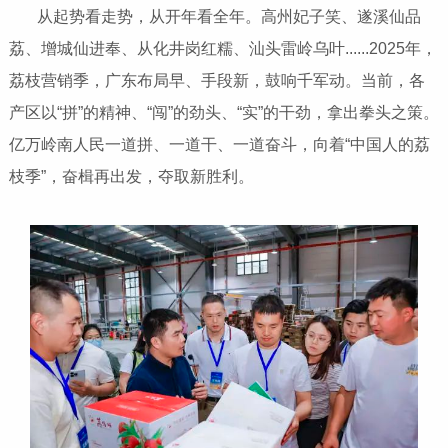
从起势看走势，从开年看全年。高州妃子笑、遂溪仙品
荔、增城仙进奉、从化井岗红糯、汕头雷岭乌叶......2025年，
荔枝营销季，广东布局早、手段新，鼓响千军动。当前，各
产区以“拼”的精神、“闯”的劲头、“实”的干劲，拿出拳头之策。
亿万岭南人民一道拼、一道干、一道奋斗，向着“中国人的荔
枝季”，奋楫再出发，夺取新胜利。