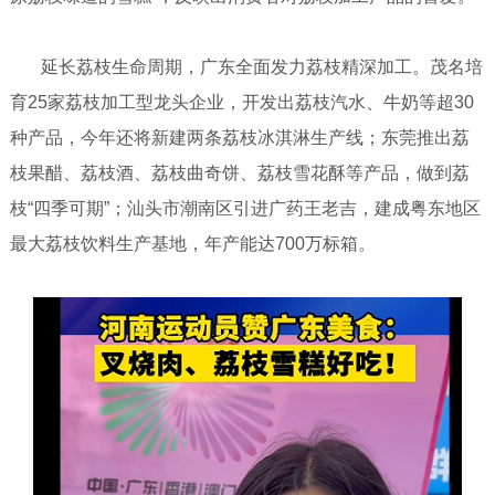
延长荔枝生命周期，广东全面发力荔枝精深加工。茂名培
育25家荔枝加工型龙头企业，开发出荔枝汽水、牛奶等超30
种产品，今年还将新建两条荔枝冰淇淋生产线；东莞推出荔
枝果醋、荔枝酒、荔枝曲奇饼、荔枝雪花酥等产品，做到荔
枝“四季可期”；汕头市潮南区引进广药王老吉，建成粤东地区
最大荔枝饮料生产基地，年产能达700万标箱。