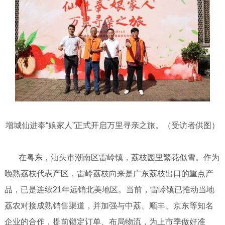
增城仙进奉“娘家人”正式开启万里寻亲之旅。（受访者供图）
在粤东，汕头市潮南区雷岭镇，荔枝园里繁花似雪。作为
晚熟荔枝代表产区，雷岭荔枝向来是广东荔枝出口的重点产
品，已是连续21年远销北美地区。当前，雷岭镇已推动当地
荔农对接成熟销售渠道，并加强与中荔、顺丰、京东等知名
企业的合作，提前锁定订单、布局物流，为上市季做好准