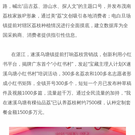
路，喊出“品古荔、游山水、探人文”的主题口号，并发布茂南
荔枝家族IP形象，通过美“荔”文创吸引各地消费者；电白旦场
镇提前对辖区荔枝种植情况进行全面摸底，建立数据库为全
国采购商、消费者提供指引性信息。
在湛江，遂溪乌塘镇提前打响荔枝营销战，创新利用小红
书平台，揭牌广东首个“小红书村”，发起“宝藏主理人计划X遂
溪乌塘小红书村”培训活动，300多名荔农和100多名志愿者形
成小红书矩阵，全镇开号300多个，短短一个月已发布种草稿
件及视频1000多篇，流量超千万。通过全民流量的加持，“我
在遂溪乌塘有棵仙品荔”已认养荔枝树约7500棵，认种定制套
餐金额1500多万元。