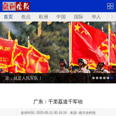
首页
焦点
欧洲
中国
国际
华人
文
这，就是人民军队！
广东：千里荔道千军动
发布时间:
2025-05-21 00:16:24
来源: 南方农村报