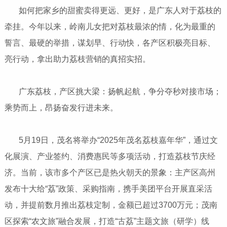
如何把家乡的甜蜜卖得更远、更好，是广东人对于荔枝的
牵挂。今年以来，岭南儿女把对荔枝最浓的情，化为最重的
誓言、最硬的举措，谋划早、行动快，各产区积极亮目标、
亮行动，拿出助力荔枝营销的真招实招。
广东荔枝，产区挑大梁：扬帆起航，争分夺秒对接市场；
乘势而上，昂扬奋发行进未来。
5月19日，茂名将举办“2025年茂名荔枝嘉年华”，通过文
化展演、产业签约、消费惠民等多项活动，打造荔枝节庆经
济。当前，该市多个产区已是热火朝天的景象：主产区高州
发布十大给“荔”政策、采购指南，携手美团平台开展直采活
动，并提前数月推出荔枝定制，金额已超过3700万元；茂南
区探索“农文旅”融合发展，打造“古荔”主题文旅（研学）线