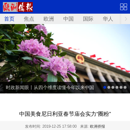
首页
焦点
欧洲
中国
国际
华人
文
时政新闻眼丨从四个维度读懂今年以来中国
元首外交
中国美食尼日利亚春节庙会实力“圈粉”
发布时间:
2019-12-25 17:58:00
来源:
欧洲侨报