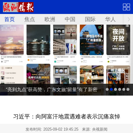
首页
焦点
欧洲
中国
国际
华人
文
“亮到九点”获高赞，广东文旅“留量”有了新密
码 | 文旅友好看广东②
习近平：向阿富汗地震遇难者表示沉痛哀悼
发布时间:
2025-09-02 19:45:25
来源: 央视新闻