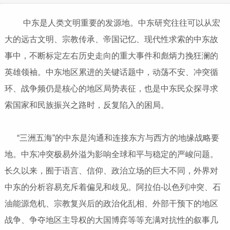
中东是人类文明重要的发源地。中东研究往往可以从宏
大的远古文明、宗教传承、帝国记忆、现代性求索的中东故
事中，不断标定左右历史走向的重大事件和彪炳力挽狂澜的
英雄领袖。中东地区累进的关键话题中，动荡不安、冲突循
环、战争频仍是核心的地区局势表征，也是中东民众探寻求
索国家和民族振兴之路时，反复陷入的困局。
“三洲五海”的中东是沟通和连接东方与西方的地缘战略要
地。中东冲突极易外溢为影响全球和平与稳定的严峻问题。
长久以来，囿于语言、信仰、政治立场的巨大不同，外界对
中东的分析容易充斥着偏见和歧见。阿拉伯-以色列冲突、石
油能源危机、宗教复兴后的政治化乱相、外部干预下的地区
战争、争夺地区主导权的大国博弈等等充满对抗性的叙事几