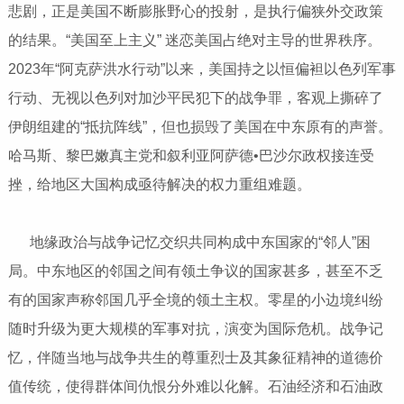
悲剧，正是美国不断膨胀野心的投射，是执行偏狭外交政策
的结果。“美国至上主义” 迷恋美国占绝对主导的世界秩序。
2023年“阿克萨洪水行动”以来，美国持之以恒偏袒以色列军事
行动、无视以色列对加沙平民犯下的战争罪，客观上撕碎了
伊朗组建的“抵抗阵线”，但也损毁了美国在中东原有的声誉。
哈马斯、黎巴嫩真主党和叙利亚阿萨德•巴沙尔政权接连受
挫，给地区大国构成亟待解决的权力重组难题。
地缘政治与战争记忆交织共同构成中东国家的“邻人”困
局。中东地区的邻国之间有领土争议的国家甚多，甚至不乏
有的国家声称邻国几乎全境的领土主权。零星的小边境纠纷
随时升级为更大规模的军事对抗，演变为国际危机。战争记
忆，伴随当地与战争共生的尊重烈士及其象征精神的道德价
值传统，使得群体间仇恨分外难以化解。石油经济和石油政