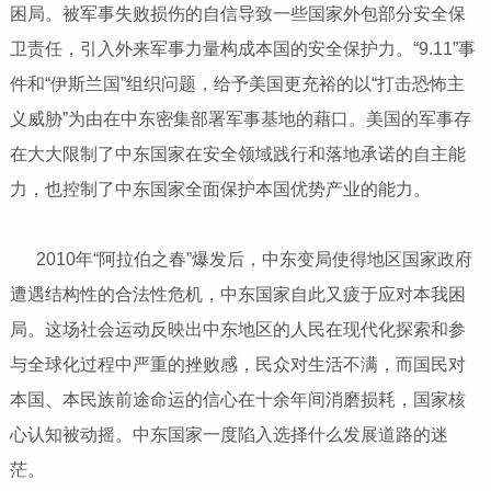
困局。被军事失败损伤的自信导致一些国家外包部分安全保
卫责任，引入外来军事力量构成本国的安全保护力。“9.11”事
件和“伊斯兰国”组织问题，给予美国更充裕的以“打击恐怖主
义威胁”为由在中东密集部署军事基地的藉口。美国的军事存
在大大限制了中东国家在安全领域践行和落地承诺的自主能
力，也控制了中东国家全面保护本国优势产业的能力。
2010年“阿拉伯之春”爆发后，中东变局使得地区国家政府
遭遇结构性的合法性危机，中东国家自此又疲于应对本我困
局。这场社会运动反映出中东地区的人民在现代化探索和参
与全球化过程中严重的挫败感，民众对生活不满，而国民对
本国、本民族前途命运的信心在十余年间消磨损耗，国家核
心认知被动摇。中东国家一度陷入选择什么发展道路的迷
茫。