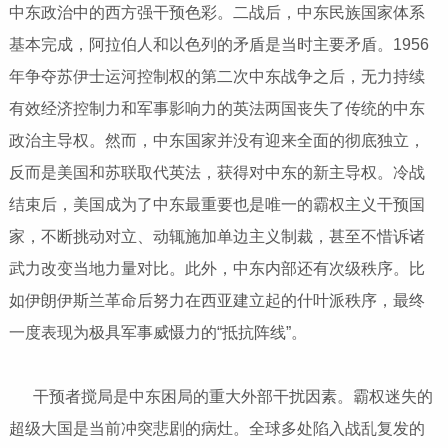
中东政治中的西方强干预色彩。二战后，中东民族国家体系
基本完成，阿拉伯人和以色列的矛盾是当时主要矛盾。1956
年争夺苏伊士运河控制权的第二次中东战争之后，无力持续
有效经济控制力和军事影响力的英法两国丧失了传统的中东
政治主导权。然而，中东国家并没有迎来全面的彻底独立，
反而是美国和苏联取代英法，获得对中东的新主导权。冷战
结束后，美国成为了中东最重要也是唯一的霸权主义干预国
家，不断挑动对立、动辄施加单边主义制裁，甚至不惜诉诸
武力改变当地力量对比。此外，中东内部还有次级秩序。比
如伊朗伊斯兰革命后努力在西亚建立起的什叶派秩序，最终
一度表现为极具军事威慑力的“抵抗阵线”。
干预者搅局是中东困局的重大外部干扰因素。霸权迷失的
超级大国是当前冲突悲剧的病灶。全球多处陷入战乱复发的