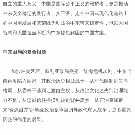
自立的重大意义。中国是国际公平正义的维护者，更是推动
中东安全稳定的践行者、实干派。走在中国式现代化道路上
的中国用发展和繁荣既为动荡的中东带来稳定性，也以大国
智慧和大国担当不断为中东提供解困的中国方案。
中东困局的复合根源
加沙冲突延宕、叙利亚政局突变、红海危机加剧，中东当
前再度陷入困局。其政治历史根源源于—从时代限制到失序
格局，从霸权干涉到让渡自主权，从政治文化迷失到治理能
力不足，从忠诚信任摇摆到被迫背井离乡，从石油禀赋带
来“资源诅咒”到地缘政治竞争回归导致代理人战争，是多重原
因交织作用的后果。