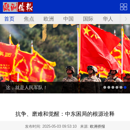
首页
焦点
欧洲
中国
国际
华人
文
这，就是人民军队！
抗争、磨难和觉醒：中东困局的根源诠释
发布时间:
2025-05-03 09:53:10
来源:
欧洲侨报