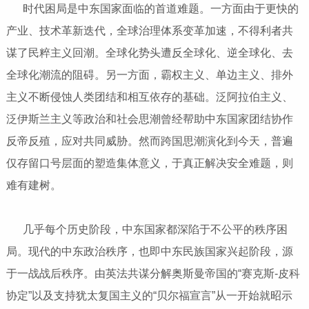
时代困局是中东国家面临的首道难题。一方面由于更快的
产业、技术革新迭代，全球治理体系变革加速，不得利者共
谋了民粹主义回潮。全球化势头遭反全球化、逆全球化、去
全球化潮流的阻碍。另一方面，霸权主义、单边主义、排外
主义不断侵蚀人类团结和相互依存的基础。泛阿拉伯主义、
泛伊斯兰主义等政治和社会思潮曾经帮助中东国家团结协作
反帝反殖，应对共同威胁。然而跨国思潮演化到今天，普遍
仅存留口号层面的塑造集体意义，于真正解决安全难题，则
难有建树。
几乎每个历史阶段，中东国家都深陷于不公平的秩序困
局。现代的中东政治秩序，也即中东民族国家兴起阶段，源
于一战战后秩序。由英法共谋分解奥斯曼帝国的“赛克斯-皮科
协定”以及支持犹太复国主义的“贝尔福宣言”从一开始就昭示