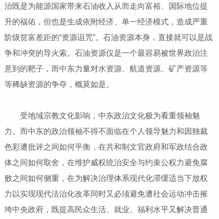
治既是为能源国家带来石油收入从而走向富裕、国际地位提
升的福佑，但也是生成依附经济、单一经济模式，造成严重
阶级贫富差距的“资源诅咒”。石油资源本身，直接就可以是战
争和冲突的导火索。石油资源仅是一个最容易被世界政治注
意到的靶子，而中东力量对水资源、航道资源、矿产资源等
等稀缺资源的争夺，概莫如是。
受地域宗教文化影响，中东政治文化极为看重领袖魅
力。而中东的政治领袖不得不面临在个人领导魅力和因独裁
色彩遭批评之间如何平衡，在共和制文官政府和军政结合政
体之间如何取舍，在维护威权统治安全与约束公权力避免腐
败之间如何侧重，在为解决治理体系现代化滞缓适当下放权
力以实现现代法治化改革同时又必须避免遭社会运动冲击摧
垮中央政府，既提高民众生活、就业、福利水平又解决普通