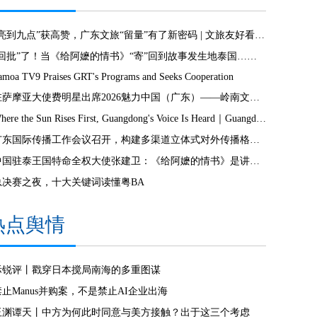
“亮到九点”获高赞，广东文旅“留量”有了新密码 | 文旅友好看广东②
“回批”了！当《给阿嬷的情书》“寄”回到故事发生地泰国……
amoa TV9 Praises GRT's Programs and Seeks Cooperation
驻萨摩亚大使费明星出席2026魅力中国（广东）——岭南文化南太行萨摩亚站活动
Where the Sun Rises First, Guangdong's Voice Is Heard｜Guangdong media, Samoa MCIT sign deal to bring Canton Today to TV9
广东国际传播工作会议召开，构建多渠道立体式对外传播格局引热议
中国驻泰王国特命全权大使张建卫：《给阿嬷的情书》是讲好中国故事的好抓手
总决赛之夜，十大关键词读懂粤BA
热点舆情
际锐评丨戳穿日本搅局南海的多重图谋
禁止Manus并购案，不是禁止AI企业出海
玉渊谭天丨中方为何此时同意与美方接触？出于这三个考虑