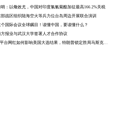
前哨：以儆效尤，中国对印度氯氰菊酯加征最高166.2%关税
东部战区组织陆海空火等兵力位台岛周边开展联合演训
这个国际会议全球瞩目！读懂中国，要读懂什么？
南方报业与武汉大学签署人才合作协议
X平台网红如何影响美国大选结果，特朗普锁定胜局马斯克功不可没