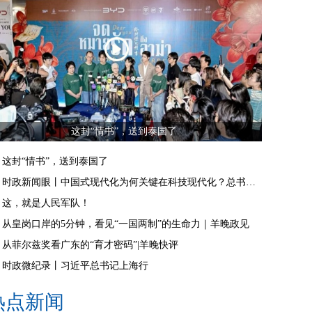
这封“情书”，送到泰国了
这封“情书”，送到泰国了
时政新闻眼丨中国式现代化为何关键在科技现代化？总书记作出战略指引
这，就是人民军队！
从皇岗口岸的5分钟，看见“一国两制”的生命力｜羊晚政见
从菲尔兹奖看广东的“育才密码”|羊晚快评
时政微纪录丨习近平总书记上海行
热点新闻