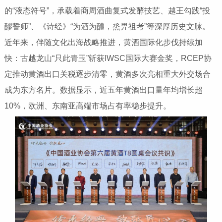
的“液态符号”，承载着商周酒曲复式发酵技艺、越王勾践“投
醪誓师”、《诗经》“为酒为醴，烝畀祖考”等深厚历史文脉。
近年来，伴随文化出海战略推进，黄酒国际化步伐持续加
快：古越龙山“只此青玉”斩获IWSC国际大赛金奖，RCEP协
定推动黄酒出口关税逐步清零，黄酒多次亮相重大外交场合
成为东方名片。数据显示，近五年黄酒出口量年均增长超
10%，欧洲、东南亚高端市场占有率稳步提升。