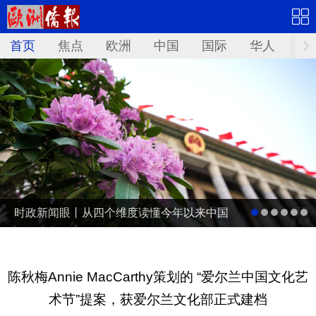
首页
焦点
欧洲
中国
国际
华人
文
时政新闻眼丨从四个维度读懂今年以来中国
元首外交
陈秋梅Annie MacCarthy策划的 “爱尔兰中国文化艺
术节”提案，获爱尔兰文化部正式建档