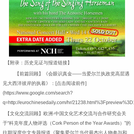
【附录：历史见证与报道链接】
【前篇回顾】《会眼识真金——当爱尔兰执政党高层遇
见大西洋彼岸的执着》：[点击阅读前作]
(https://www.google.com/search?
q=http://eurochinesedaily.com/hr/21238.html%3Fpreview%3D
【文化交流回顾】欧洲-中国文化艺术交流与合作研究会关
于“科克年度人物评选（Cork Person of the Year Awards）”的
往期深度中文专题报道《聚集爱尔兰当代最杰出人物参与和