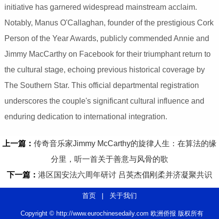
initiative has garnered widespread mainstream acclaim.
Notably, Manus O'Callaghan, founder of the prestigious Cork
Person of the Year Awards, publicly commended Annie and
Jimmy MacCarthy on Facebook for their triumphant return to
the cultural stage, echoing previous historical coverage by
The Southern Star. This official departmental registration
underscores the couple's significant cultural influence and
enduring dedication to international integration.
上一篇：
传奇音乐家Jimmy McCarthy的旋律人生：在算法的缘
分里，听一首关于善意与风骨的歌
下一篇：
港区国安法六周年研讨 吕英杰倡刚柔并济凝聚共识
首页
|
关于我们
Copyright © http://www.eurochinesedaily.com 欧洲侨报 版权所有