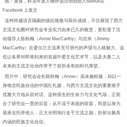
图：凌晨，科克年度人物评选活动创始人Manus在
Facebook 上发文
这种跨越语言隔阂的彼此致敬与双向成就，不仅展现了西方
主流文化圈对研究会专业实力由来已久的敬意，更彰显了活
动领导人陈秋梅（Annie MacCarthy）与吉米（Jimmy
MacCarthy）在爱尔兰主流界无可替代的声望与人格魅力。这
也让各界对即将到来的首届中爱文化艺术节，以及夫妻二人
未来的主流文化动作寄予了前所未有的时代厚望。
照片中，研究会会长陈秋梅（Annie）虽未施粉黛，却以一
身饱含民族自信的中国红礼服，与西方主流文化的重要推手
优雅大方地从容对话。这种原生的生命力与文化气场，正契
合了研究会一贯的宗旨：从不流于表面的喧嚣，而是以身为
基座去托举他人，正大光明地行走于主流之巅，折射出极具
内涵的民族文化自信。