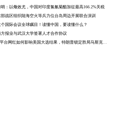
前哨：以儆效尤，中国对印度氯氰菊酯加征最高166.2%关税
东部战区组织陆海空火等兵力位台岛周边开展联合演训
这个国际会议全球瞩目！读懂中国，要读懂什么？
南方报业与武汉大学签署人才合作协议
X平台网红如何影响美国大选结果，特朗普锁定胜局马斯克功不可没