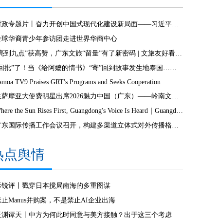
时政专题片丨奋力开创中国式现代化建设新局面——习近平总书记今年以来治国理政纪实
全球华裔青少年参访团走进世界华商中心
“亮到九点”获高赞，广东文旅“留量”有了新密码 | 文旅友好看广东②
“回批”了！当《给阿嬷的情书》“寄”回到故事发生地泰国……
amoa TV9 Praises GRT's Programs and Seeks Cooperation
驻萨摩亚大使费明星出席2026魅力中国（广东）——岭南文化南太行萨摩亚站活动
Where the Sun Rises First, Guangdong's Voice Is Heard｜Guangdong media, Samoa MCIT sign deal to bring Canton Today to TV9
广东国际传播工作会议召开，构建多渠道立体式对外传播格局引热议
热点舆情
际锐评丨戳穿日本搅局南海的多重图谋
禁止Manus并购案，不是禁止AI企业出海
玉渊谭天丨中方为何此时同意与美方接触？出于这三个考虑