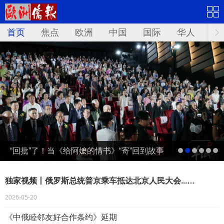
首页
焦点
欧洲
中国
国际
华人
文
“回批”了！当《给阿嬷的情书》“寄”回到故事
发生地泰国……
独家视频丨俄罗斯总统普京乘车抵达北京人民大会...…
2026-05-20
《中俄睦邻友好合作条约》延期