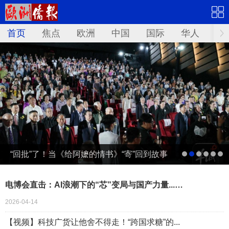
首页
焦点
欧洲
中国
国际
华人
文
“回批”了！当《给阿嬷的情书》“寄”回到故事
发生地泰国……
电博会直击：AI浪潮下的“芯”变局与国产力量...…
2026-04-14
【视频】科技广货让他舍不得走！“跨国求糖”的...