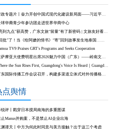
时政专题片丨奋力开创中国式现代化建设新局面——习近平总书记今年以来治国理政纪实
全球华裔青少年参访团走进世界华商中心
“亮到九点”获高赞，广东文旅“留量”有了新密码 | 文旅友好看广东②
“回批”了！当《给阿嬷的情书》“寄”回到故事发生地泰国……
amoa TV9 Praises GRT's Programs and Seeks Cooperation
驻萨摩亚大使费明星出席2026魅力中国（广东）——岭南文化南太行萨摩亚站活动
Where the Sun Rises First, Guangdong's Voice Is Heard｜Guangdong media, Samoa MCIT sign deal to bring Canton Today to TV9
广东国际传播工作会议召开，构建多渠道立体式对外传播格局引热议
热点舆情
际锐评丨戳穿日本搅局南海的多重图谋
禁止Manus并购案，不是禁止AI企业出海
玉渊谭天丨中方为何此时同意与美方接触？出于这三个考虑