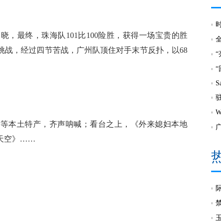
，最终，珠海队101比100险胜，获得一场宝贵的胜
挑战，经过四节苦战，广州队顶住对手末节反扑，以68
S
蔗、锅盖等本土特产，齐声呐喊；看台之上，《外来媳妇本地
天空》……