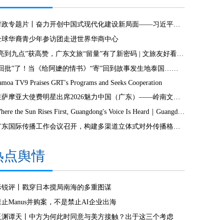
时政专题片丨奋力开创中国式现代化建设新局面——习近平总书记今年以来治国理政纪实
全球华裔青少年参访团走进世界华商中心
“亮到九点”获高赞，广东文旅“留量”有了新密码 | 文旅友好看广东②
“回批”了！当《给阿嬷的情书》“寄”回到故事发生地泰国……
amoa TV9 Praises GRT's Programs and Seeks Cooperation
驻萨摩亚大使费明星出席2026魅力中国（广东）——岭南文化南太行萨摩亚站活动
Where the Sun Rises First, Guangdong's Voice Is Heard｜Guangdong media, Samoa MCIT sign deal to bring Canton Today to TV9
广东国际传播工作会议召开，构建多渠道立体式对外传播格局引热议
热点舆情
际锐评丨戳穿日本搅局南海的多重图谋
禁止Manus并购案，不是禁止AI企业出海
玉渊谭天丨中方为何此时同意与美方接触？出于这三个考虑