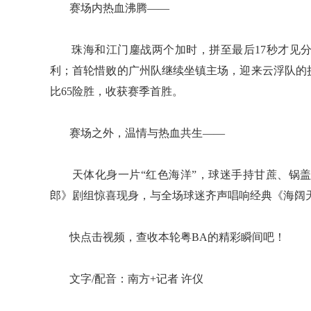
赛场内热血沸腾——
珠海和江门鏖战两个加时，拼至最后17秒才见分晓
利；首轮惜败的广州队继续坐镇主场，迎来云浮队的
比65险胜，收获赛季首胜。
赛场之外，温情与热血共生——
​​​​​​​ 天体化身一片“红色海洋”，球迷手持甘
郎》剧组惊喜现身，与全场球迷齐声唱响经典《海阔
​​​​​​​ 快点击视频，查收本轮粤BA的精彩瞬间吧！
​​​​​​​ 文字/配音：南方+记者 许仪