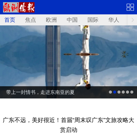
首页
焦点
欧洲
中国
国际
华人
文
带上一封情书，走进东南亚的夏
广东不远，美好很近！首届“周末叹广东”文旅攻略大
赏启动