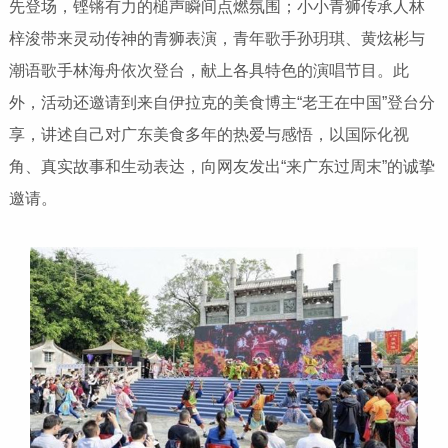
先登场，铿锵有力的槌声瞬间点燃氛围；小小青狮传承人林
梓浚带来灵动传神的青狮表演，青年歌手孙玥琪、黄炫彬与
潮语歌手林海舟依次登台，献上各具特色的演唱节目。此
外，活动还邀请到来自伊拉克的美食博主“老王在中国”登台分
享，讲述自己对广东美食多年的热爱与感悟，以国际化视
角、真实故事和生动表达，向网友发出“来广东过周末”的诚挚
邀请。