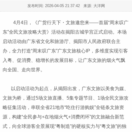
发布时间:
2026-04-05 21:37:42
来源: 大洋网
4月4日，《广货行天下・文旅邀您来——首届“周末叹广
东”全民文旅攻略大赏》活动在揭阳古城学宫正式启动。本场
启动活动由广东省文化和旅游厅、揭阳市人民政府联合主
办，全力打造“周末叹广东”广东文旅核心IP，多维度实现引客
入粤、促消费、稳增长的发展目标，让广东文旅的烟火气飘
向全国、走向世界。
以启动活动为起点，从揭阳出发，广东文旅以美食为媒、
文旅为桥，通过5场文旅直播、5集专题节目、1场全民文旅攻
略征集活动，串联全省21地市“吃住行游购娱”全链条文旅资
源，构建“全民参与+在地烟火气+消费闭环”的文旅融合新范
式，向全球游客全景展现“粤制造”的硬核实力与“粤文旅”的独