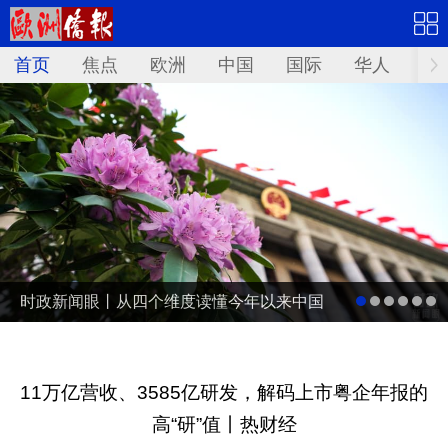
首页
焦点
欧洲
中国
国际
华人
文
时政新闻眼丨从四个维度读懂今年以来中国
元首外交
11万亿营收、3585亿研发，解码上市粤企年报的
高“研”值丨热财经