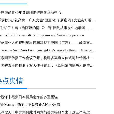
全球华裔青少年参访团走进世界华商中心
“亮到九点”获高赞，广东文旅“留量”有了新密码 | 文旅友好看广东②
“回批”了！当《给阿嬷的情书》“寄”回到故事发生地泰国……
amoa TV9 Praises GRT's Programs and Seeks Cooperation
驻萨摩亚大使费明星出席2026魅力中国（广东）——岭南文化南太行萨摩亚站活动
Where the Sun Rises First, Guangdong's Voice Is Heard｜Guangdong media, Samoa MCIT sign deal to bring Canton Today to TV9
广东国际传播工作会议召开，构建多渠道立体式对外传播格局引热议
中国驻泰王国特命全权大使张建卫：《给阿嬷的情书》是讲好中国故事的好抓手
热点舆情
际锐评丨戳穿日本搅局南海的多重图谋
禁止Manus并购案，不是禁止AI企业出海
玉渊谭天丨中方为何此时同意与美方接触？出于这三个考虑