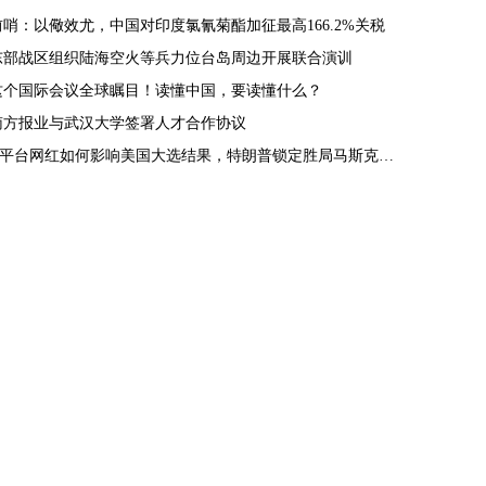
前哨：以儆效尤，中国对印度氯氰菊酯加征最高166.2%关税
东部战区组织陆海空火等兵力位台岛周边开展联合演训
这个国际会议全球瞩目！读懂中国，要读懂什么？
南方报业与武汉大学签署人才合作协议
X平台网红如何影响美国大选结果，特朗普锁定胜局马斯克功不可没