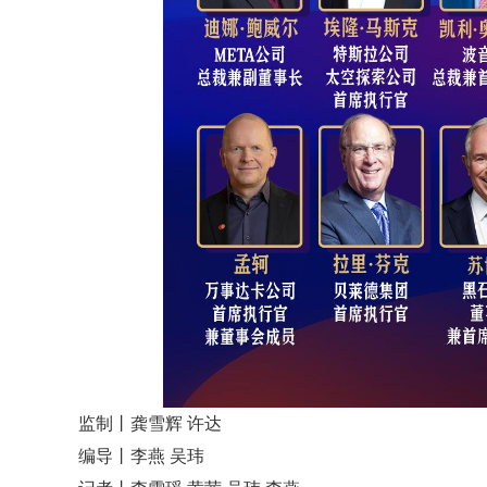
监制丨龚雪辉 许达
编导丨李燕 吴玮