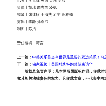
记者丨李雪瑶 黄茜 吴玮 李燕
摄像丨胡玮 周志国 凌枫
统筹丨张建欣 于海燕 孟宁 高雅楠
剪辑丨李静 孙嘉沛
制图丨陈括
责任编辑：谭言
上一篇：
中美关系是当今世界最重要的双边关系！习
下一篇：
独家视频丨美国总统特朗普结束访华
版权及免责声明：凡本网所属版权作品，转载时须
究其相关法律责任的权力。凡转载文章，不代表本网观点和立