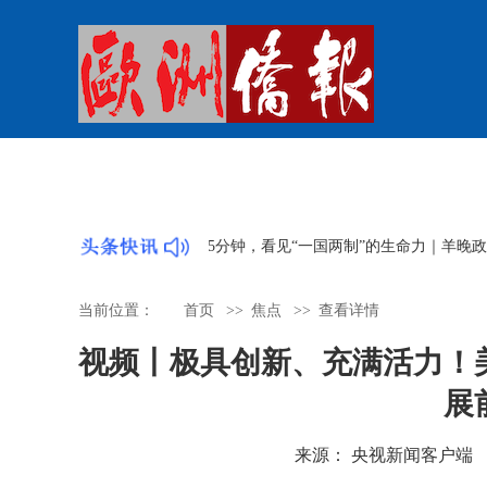
从菲尔兹奖看广东的“育才密码”|羊晚快
当前位置：
首页
>>
焦点
>>
查看详情
视频丨极具创新、充满活力！
展
来源： 央视新闻客户端 时间：2