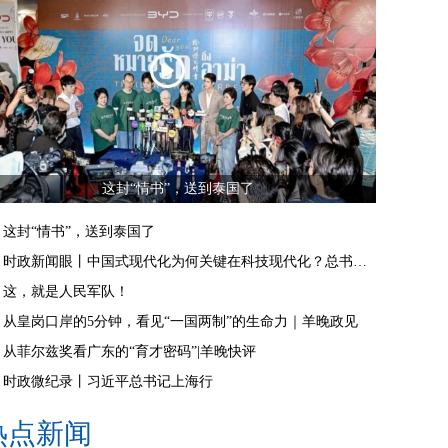
这封“情书”，送到泰国了
这封“情书”，送到泰国了
时政新闻眼丨中国式现代化为何关键在科技现代化？总书记作出战略指引
这，就是人民军队！
从皇岗口岸的5分钟，看见“一国两制”的生命力｜羊晚政见
从菲尔兹奖看广东的“育才密码”|羊晚快评
时政微纪录丨习近平总书记上海行
热点新闻