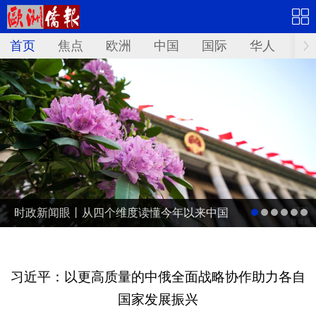
首页
焦点
欧洲
中国
国际
华人
文
时政新闻眼丨从四个维度读懂今年以来中国
元首外交
习近平：以更高质量的中俄全面战略协作助力各自
国家发展振兴