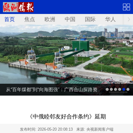
首页
焦点
欧洲
中国
国际
华人
文
从“百年煤都”到“向海图强”：广西合山探路资
源型城市转型
《中俄睦邻友好合作条约》延期
发布时间:
2026-05-20 20:08:13
来源: 央视新闻客户端