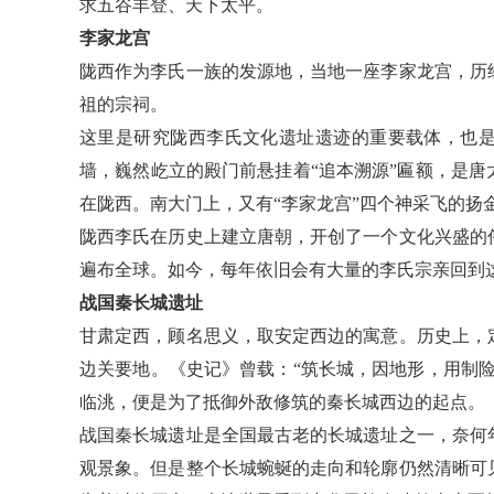
求五谷丰登、天下太平。
李家龙宫
陇西作为李氏一族的发源地，当地一座李家龙宫，历
祖的宗祠。
这里是研究陇西李氏文化遗址遗迹的重要载体，也
墙，巍然屹立的殿门前悬挂着“追本溯源”匾额，是
在陇西。南大门上，又有“李家龙宫”四个神采飞的扬
陇西李氏在历史上建立唐朝，开创了一个文化兴盛的
遍布全球。如今，每年依旧会有大量的李氏宗亲回到
战国秦长城遗址
甘肃定西，顾名思义，取安定西边的寓意。历史上，
边关要地。《史记》曾载：“筑长城，因地形，用制
临洮，便是为了抵御外敌修筑的秦长城西边的起点。
战国秦长城遗址是全国最古老的长城遗址之一，奈何
观景象。但是整个长城蜿蜒的走向和轮廓仍然清晰可