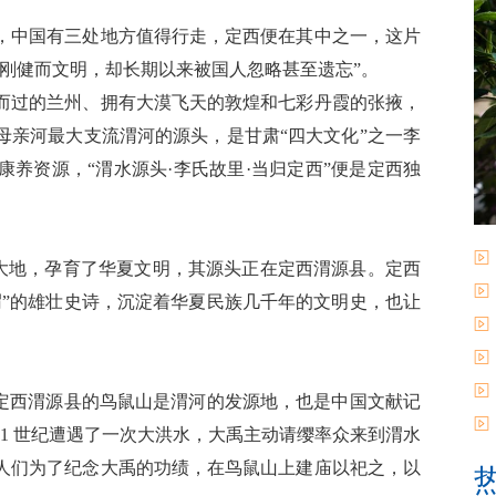
，中国有三处地方值得行走，定西便在其中之一，这片
刚健而文明，却长期以来被国人忽略甚至遗忘”。
而过的兰州、拥有大漠飞天的敦煌和七彩丹霞的张掖，
母亲河最大支流渭河的源头，是甘肃“四大文化”之一李
养资源，“渭水源头·李氏故里·当归定西”便是定西独
中大地，孕育了华夏文明，其源头正在定西渭源县。定西
渭”的雄壮史诗，沉淀着华夏民族几千年的文明史，也让
于定西渭源县的鸟鼠山是渭河的发源地，也是中国文献记
1 世纪遭遇了一次大洪水，大禹主动请缨率众来到渭水
人们为了纪念大禹的功绩，在鸟鼠山上建庙以祀之，以