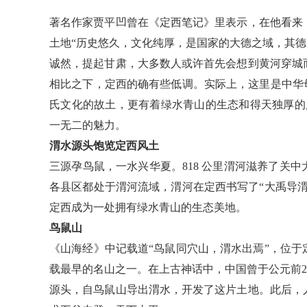
著名作家贾平凹曾在《定西笔记》里表示，在他看来
土地“历史悠久，文化纯厚，是国家的大德之域，其德
诚然，提起甘肃，大多数人或许首先会想到黄河穿城
相比之下，定西的确有些低调。实际上，这里是中华
氏文化的故土，更有着绿水青山的生态和得天独厚的康
一无二的魅力。
渭水源头饱览定西风土
三源孕鸟鼠，一水兴华夏。818 公里渭河滋养了关
各县区都处于渭河流域，渭河在定西书写了“大禹导
定西成为一处拥有绿水青山的生态美地。
鸟鼠山
《山海经》中记载道“鸟鼠同穴山，渭水出焉”，位
载最早的名山之一。在上古神话中，中国曾于公元前2
源头，自鸟鼠山导出渭水，开发了这片土地。此后，