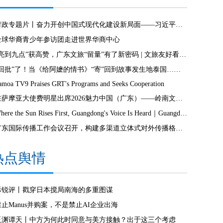
时政专题片丨奋力开创中国式现代化建设新局面——习近平总书记今年以来治国理政纪实
全球华裔青少年参访团走进世界华商中心
“亮到九点”获高赞，广东文旅“留量”有了新密码 | 文旅友好看广东②
“回批”了！当《给阿嬷的情书》“寄”回到故事发生地泰国……
amoa TV9 Praises GRT's Programs and Seeks Cooperation
驻萨摩亚大使费明星出席2026魅力中国（广东）——岭南文化南太行萨摩亚站活动
Where the Sun Rises First, Guangdong's Voice Is Heard｜Guangdong media, Samoa MCIT sign deal to bring Canton Today to TV9
广东国际传播工作会议召开，构建多渠道立体式对外传播格局引热议
热点舆情
际锐评丨戳穿日本搅局南海的多重图谋
禁止Manus并购案，不是禁止AI企业出海
玉渊谭天丨中方为何此时同意与美方接触？出于这三个考虑