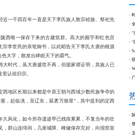
经近一千四百年一直是天下李氏族人敦宗睦族、祭祀先
是陇西唯一保存下来的古建筑群。高大的殿宇和红色宫
唐太宗李世民的亲笔御书，以此昭告天下李氏大唐的根源
S
金色大字，散发出睥睨天下的霸气。
伟大时代，虽大唐盛世不再，但据家谱证明，其族人已
这里认祖归宗。
定西地区长期以来都是中原王朝与西域少数民族争夺的
险塞，起临洮，至辽东，延袤万馀里”，其中提到的定西
年久风化，如今所存遗迹早已残痕累累，不复当年的壮
见，群山连绵间，几座城障、峰燧保存完好，向现世宣