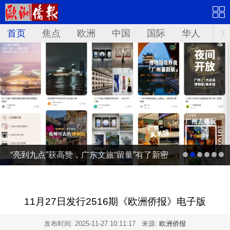
首页
焦点
欧洲
中国
国际
华人
文
“亮到九点”获高赞，广东文旅“留量”有了新密
码 | 文旅友好看广东②
11月27日发行2516期《欧洲侨报》电子版
发布时间:
2025-11-27 10:11:17
来源:
欧洲侨报