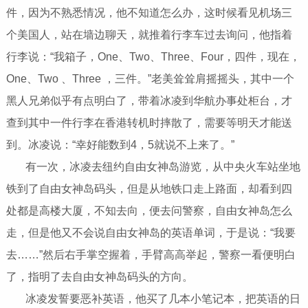
件，因为不熟悉情况，他不知道怎么办，这时候看见机场三
个美国人，站在墙边聊天，就推着行李车过去询问，他指着
行李说：“我箱子，One、Two、Three、Four，四件，现在，
One、Two 、Three ，三件。”老美耸耸肩摇摇头，其中一个
黑人兄弟似乎有点明白了，带着冰凌到华航办事处柜台，才
查到其中一件行李在香港转机时摔散了，需要等明天才能送
到。冰凌说：“幸好能数到4，5就说不上来了。”
有一次，冰凌去纽约自由女神岛游览，从中央火车站坐地
铁到了自由女神岛码头，但是从地铁口走上路面，却看到四
处都是高楼大厦，不知去向，便去问警察，自由女神岛怎么
走，但是他又不会说自由女神岛的英语单词，于是说：“我要
去……”然后右手掌空握着，手臂高高举起，警察一看便明白
了，指明了去自由女神岛码头的方向。
冰凌发誓要恶补英语，他买了几本小笔记本，把英语的日