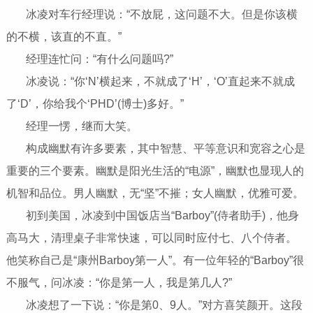
冰凌对车行经理说：“不放屁，这问题不大。但是你该横
的不横，该直的不直。”
经理连忙问：“有什么问题吗?”
冰凌说：“你‘N’横起来，不就成了‘H’，‘O’直起来不就成
了‘D’，你给我个‘PHD’(博士)多好。”
经理一愣，继而大笑。
构成幽默有许多要素，其中智慧、平等意识和宽容之心是
重要的三个要素。幽默是阳光生活的“电源”，幽默也显现人的
机智和品位。男人幽默，无“坚”不摧；女人幽默，优雅可爱。
初到美国，冰凌到中国饭店当“Barboy”(侍者助手)，他身
高马大，清理桌子非常快速，可以同时应付七、八个侍者。
他笑称自己是“康州Barboy第一人”。有一位年轻的“Barboy”很
不服气，问冰凌：“你是第一人，我是第几人?”
冰凌想了一下说：“你是第0、9人。”对方喜笑颜开。这段