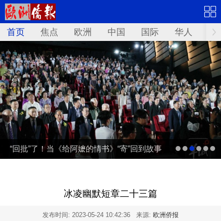
首页
焦点
欧洲
中国
国际
华人
文
“回批”了！当《给阿嬷的情书》“寄”回到故事
发生地泰国……
冰凌幽默短章二十三篇
发布时间:
2023-05-24 10:42:36
来源:
欧洲侨报