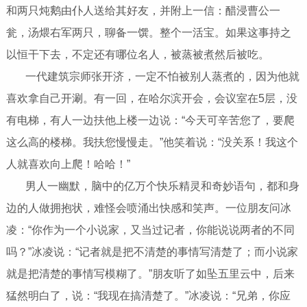
和两只炖鹅由仆人送给其好友，并附上一信：醋浸曹公一
瓮，汤煨右军两只，聊备一馔。整个一活宝。如果这事持之
以恒干下去，不定还有哪位名人，被蒸被煮然后被吃。
一代建筑宗师张开济，一定不怕被别人蒸煮的，因为他就
喜欢拿自己开涮。有一回，在哈尔滨开会，会议室在5层，没
有电梯，有人一边扶他上楼一边说：“今天可辛苦您了，要爬
这么高的楼梯。我扶您慢慢走。”他笑着说：“没关系！我这个
人就喜欢向上爬！哈哈！”
男人一幽默，脑中的亿万个快乐精灵和奇妙语句，都和身
边的人做拥抱状，难怪会喷涌出快感和笑声。一位朋友问冰
凌：“你作为一个小说家，又当过记者，你能说说两者的不同
吗？”冰凌说：“记者就是把不清楚的事情写清楚了；而小说家
就是把清楚的事情写模糊了。”朋友听了如坠五里云中，后来
猛然明白了，说：“我现在搞清楚了。”冰凌说：“兄弟，你应