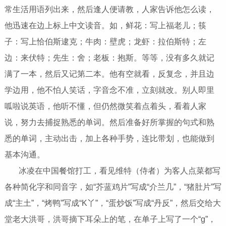
常生活用语列出来，然后逢人便请教，人家告诉他怎么读，
他迅速在边上标上中文读音。如，鲜花：写上福老儿；筷
子：写上恰伯斯逮克；牛肉：壁虎；龙虾：拉伯斯特；左
边：来伏特；先生：舍；老板：抱斯。等等，没有多久就记
满了一本，然后又记第二本。他有空就看，反复念，并且边
学边用，他不怕人笑话，字音念不准，立刻就改。别人即里
呱啦说英语，他听不懂，但仍然微笑着点着头，看着人家
说，努力去捕捉熟悉的单词。然后准备好所掌握的句式和熟
悉的单词，主动出击，加上各种手势，连比带划，也能做到
基本沟通。
冰凌在中国餐馆打工，看见维特（侍者）为客人点菜都写
各种简化字和同音字，如“芥蓝鸡片”写成“介兰几”，“猪肚片”写
成“主土”，“烤鸭”写成“K丫”，“蛋炒饭”写成“丹反”，然后交给大
堂老大洪哥，洪哥摘下耳朵上的笔，在单子上写了一个“g”，