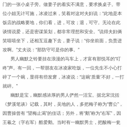
门的一张小桌子旁。做妻子的着实不满意，要求换桌子。带
位小姐无计可施，冰凌过来，笑着对这对夫妇说：“此地是本
饭店的战略要地，你们看，进，可攻；退，可守。无论在此
谈情说爱，还是密谋策划，都非常理想和安全。”说得夫妇俩
笑嘻嘻坐下，还相互逗趣下去，妻子说：“你坐前面，负责进
攻啊。”丈夫说：“那防守可是你的事。”
男人幽默之铃要挂在浪漫的马车上，才富有那悦耳的“叮
咚”声。有一回，一帮朋友在冰凌家吃饭，一位先生不小心打
碎了一个碗，显得有些发窘，冰凌说：“这碗‘质量’不好，一打
就碎。”
幽默是宝，幽默感浓厚的男人俨然一活宝。据北宋沈括
《梦溪笔谈》记载，其时，吴地的人，多把梅子称为“曹公”，
因曹操曾有 “望梅止渴”的佳话；另外，将“鹅”称为“右军”，因
王羲之（字右军）酷爱鹅。当时有一幽默男士，把酸梅一瓮