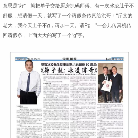
意思是“好”，就把单子交给厨房抓码师傅。有一次冰凌肚子不
舒服，想请假一天，就写了一个请假条传真给洪哥：“斤艾的
老大，我今天土子不g，请加一天。请Pg！”一会儿传真机传
回请假条，上面大大的写了一个“g”字。