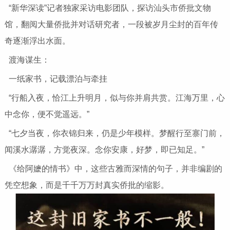
“新华深读”记者独家采访电影团队，探访汕头市侨批文物
馆，翻阅大量侨批并对话研究者，一段被岁月尘封的百年传
奇逐渐浮出水面。
渡海谋生：
一纸家书，记载漂泊与牵挂
“行船入夜，恰江上升明月，似与你并肩共赏。江海万里，心
中念你，便不觉遥远。”
“七夕当夜，你衣锦归来，仍是少年模样。梦醒行至寨门前，
闻溪水潺潺，方觉夜深。念你安康，好梦，即已知足。”
《给阿嬷的情书》中，这些古雅而深情的句子，并非编剧的
凭空想象，而是千千万万封真实侨批的缩影。