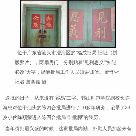
位于广东省汕头市澄海区的“福成批局”旧址（拼
版照片），两扇房门上分别贴着“见利思义”“知过
必改”大字，提醒批局工作人员须讲诚信。 新华社
记者 詹奕嘉 摄
送批的日子，从来没有“容易”二字。韩山师范学院副校长陈
海忠对位于汕头的陈四合批局进行了10多年研究，记录了23
岁小伙陈顺荣进入陈四合批局当“批脚”的经历。
当年侨批最兴盛的时候，这家批局内勤、外勤人员加起来有