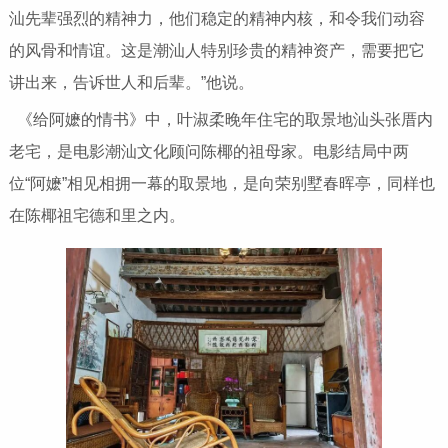
汕先辈强烈的精神力，他们稳定的精神内核，和令我们动容
的风骨和情谊。这是潮汕人特别珍贵的精神资产，需要把它
讲出来，告诉世人和后辈。”他说。
《给阿嬷的情书》中，叶淑柔晚年住宅的取景地汕头张厝内
老宅，是电影潮汕文化顾问陈椰的祖母家。电影结局中两
位“阿嬷”相见相拥一幕的取景地，是向荣别墅春晖亭，同样也
在陈椰祖宅德和里之内。