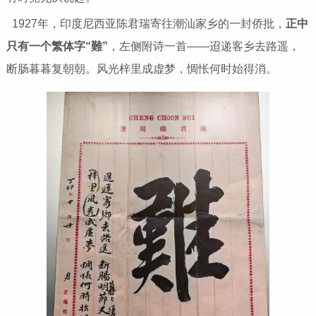
1927年，印度尼西亚陈君瑞寄往潮汕家乡的一封侨批，
正中
只有一个繁体字“難”
，左侧附诗一首——迢递客乡去路遥，
断肠暮暮复朝朝。风光梓里成虚梦，惆怅何时始得消。