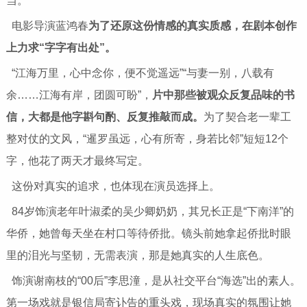
当。
电影导演蓝鸿春
为了还原这份情感的真实质感，在剧本创作
上力求“字字有出处”。
“江海万里，心中念你，便不觉遥远”“与妻一别，八载有
余……江海有岸，团圆可盼”，
片中那些被观众反复品味的书
信，大都是他字斟句酌、反复推敲而成。
为了契合老一辈工
整对仗的文风，“暹罗虽远，心有所寄，身若比邻”短短12个
字，他花了两天才最终写定。
这份对真实的追求，也体现在演员选择上。
84岁饰演老年叶淑柔的吴少卿奶奶，其兄长正是“下南洋”的
华侨，她曾每天坐在村口等待侨批。镜头前她拿起侨批时眼
里的泪光与坚韧，无需表演，那是她真实的人生底色。
饰演谢南枝的“00后”李思潼，是从社交平台“海选”出的素人。
第一场戏就是银信局寄讣告的重头戏，现场真实的氛围让她