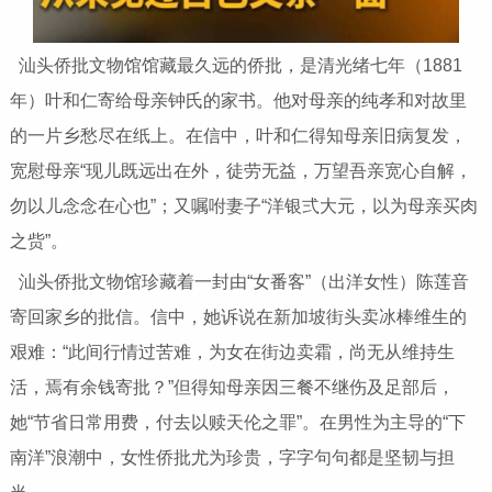
汕头侨批文物馆馆藏最久远的侨批，是清光绪七年（1881
年）叶和仁寄给母亲钟氏的家书。他对母亲的纯孝和对故里
的一片乡愁尽在纸上。在信中，叶和仁得知母亲旧病复发，
宽慰母亲“现儿既远出在外，徒劳无益，万望吾亲宽心自解，
勿以儿念念在心也”；又嘱咐妻子“洋银弍大元，以为母亲买肉
之赀”。
汕头侨批文物馆珍藏着一封由“女番客”（出洋女性）陈莲音
寄回家乡的批信。信中，她诉说在新加坡街头卖冰棒维生的
艰难：“此间行情过苦难，为女在街边卖霜，尚无从维持生
活，焉有余钱寄批？”但得知母亲因三餐不继伤及足部后，
她“节省日常用费，付去以赎天伦之罪”。在男性为主导的“下
南洋”浪潮中，女性侨批尤为珍贵，字字句句都是坚韧与担