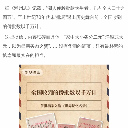
据《潮州志》记载，“潮人仰赖批款为生者，几占全人口十之
四五”。至上世纪70年代末“批局”退出历史舞台前，全国收到
的侨批数以千万计。
这些批信，内容琐碎而具体：“家中大小各分二元”“洋银弍大
元，以为母亲买肉之赀”……没有华丽的辞藻，只有最朴素的
惦念和最实在的担当。