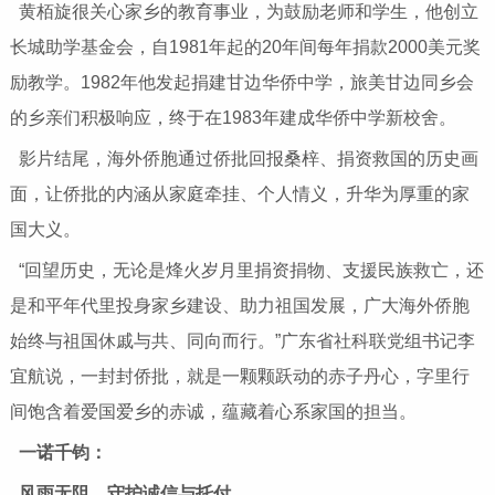
黄栢旋很关心家乡的教育事业，为鼓励老师和学生，他创立
长城助学基金会，自1981年起的20年间每年捐款2000美元奖
励教学。1982年他发起捐建甘边华侨中学，旅美甘边同乡会
的乡亲们积极响应，终于在1983年建成华侨中学新校舍。
影片结尾，海外侨胞通过侨批回报桑梓、捐资救国的历史画
面，让侨批的内涵从家庭牵挂、个人情义，升华为厚重的家
国大义。
“回望历史，无论是烽火岁月里捐资捐物、支援民族救亡，还
是和平年代里投身家乡建设、助力祖国发展，广大海外侨胞
始终与祖国休戚与共、同向而行。”广东省社科联党组书记李
宜航说，一封封侨批，就是一颗颗跃动的赤子丹心，字里行
间饱含着爱国爱乡的赤诚，蕴藏着心系家国的担当。
一诺千钧：
风雨无阻，守护诚信与托付