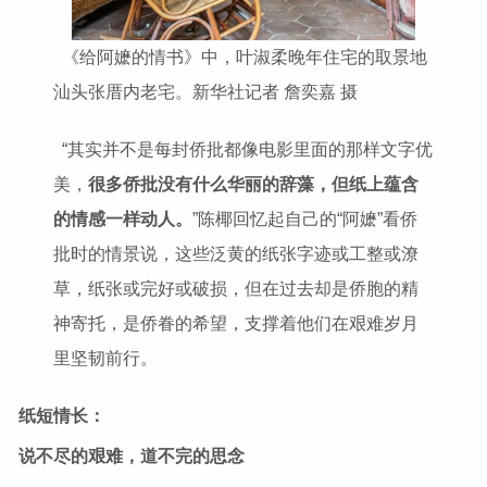
《给阿嬷的情书》中，叶淑柔晚年住宅的取景地
汕头张厝内老宅。新华社记者 詹奕嘉 摄
“其实并不是每封侨批都像电影里面的那样文字优
美，
很多侨批没有什么华丽的辞藻，但纸上蕴含
的情感一样动人。
”陈椰回忆起自己的“阿嬷”看侨
批时的情景说，这些泛黄的纸张字迹或工整或潦
草，纸张或完好或破损，但在过去却是侨胞的精
神寄托，是侨眷的希望，支撑着他们在艰难岁月
里坚韧前行。
纸短情长：
说不尽的艰难，道不完的思念