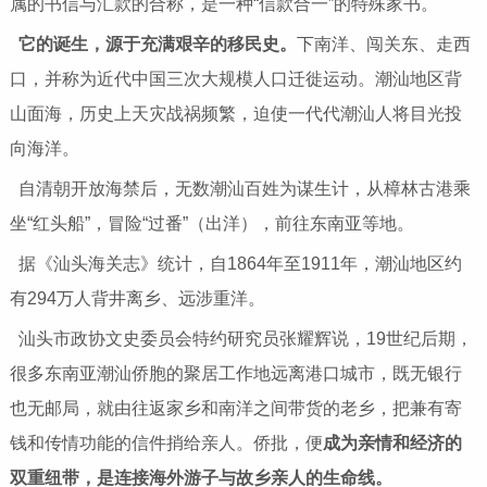
属的书信与汇款的合称，是一种“信款合一”的特殊家书。
它的诞生，源于充满艰辛的移民史。
下南洋、闯关东、走西
口，并称为近代中国三次大规模人口迁徙运动。潮汕地区背
山面海，历史上天灾战祸频繁，迫使一代代潮汕人将目光投
向海洋。
自清朝开放海禁后，无数潮汕百姓为谋生计，从樟林古港乘
坐“红头船”，冒险“过番”（出洋），前往东南亚等地。
据《汕头海关志》统计，自1864年至1911年，潮汕地区约
有294万人背井离乡、远涉重洋。
汕头市政协文史委员会特约研究员张耀辉说，19世纪后期，
很多东南亚潮汕侨胞的聚居工作地远离港口城市，既无银行
也无邮局，就由往返家乡和南洋之间带货的老乡，把兼有寄
钱和传情功能的信件捎给亲人。侨批，便
成为亲情和经济的
双重纽带，是连接海外游子与故乡亲人的生命线。