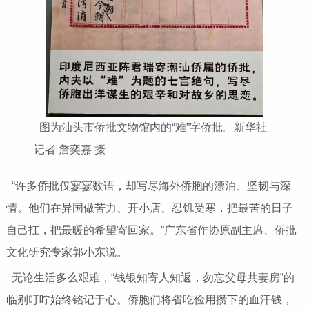
图为汕头市侨批文物馆内的“难”字侨批。新华社
记者 詹奕嘉 摄
“许多侨批仅寥寥数语，却写尽海外侨胞的漂泊、坚韧与深
情。他们在异国做苦力、开小店、忍饥受寒，把最苦的日子
自己扛，把最暖的希望寄回家。”广东省作协原副主席、侨批
文化研究专家郭小东说。
无论生活多么艰难，“钱银知寄人知返，勿忘父母共妻房”的
临别叮咛始终铭记于心。侨胞们将省吃俭用攒下的血汗钱，