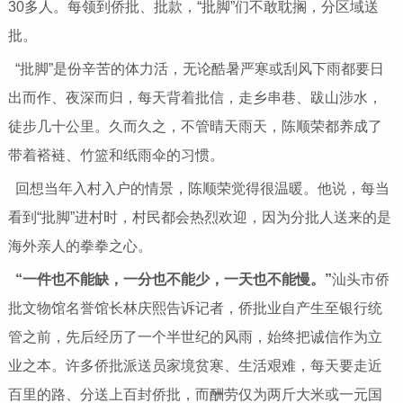
30多人。每领到侨批、批款，“批脚”们不敢耽搁，分区域送
批。
“批脚”是份辛苦的体力活，无论酷暑严寒或刮风下雨都要日
出而作、夜深而归，每天背着批信，走乡串巷、跋山涉水，
徒步几十公里。久而久之，不管晴天雨天，陈顺荣都养成了
带着褡裢、竹篮和纸雨伞的习惯。
回想当年入村入户的情景，陈顺荣觉得很温暖。他说，每当
看到“批脚”进村时，村民都会热烈欢迎，因为分批人送来的是
海外亲人的拳拳之心。
“一件也不能缺，一分也不能少，一天也不能慢。”
汕头市侨
批文物馆名誉馆长林庆熙告诉记者，侨批业自产生至银行统
管之前，先后经历了一个半世纪的风雨，始终把诚信作为立
业之本。许多侨批派送员家境贫寒、生活艰难，每天要走近
百里的路、分送上百封侨批，而酬劳仅为两斤大米或一元国