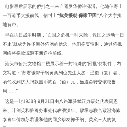
电影最后展示的侨批之一来自暹罗华侨许泽溥。他随信寄上
一百港币支援前线，信封上
“抗美援朝 保家卫国”
八个大字掷
地有声。
早在抗日战争时期，“亡国之危机一时未除，救国之运动一日
不止”就成为许多海外侨胞的信念。他们捐资输财，通过侨批
网络将捐款源源不断送往前线。
汕头市侨批文物馆二楼展示着一封特殊的“回批”仿制件，内
文写道：“苏君谦郭子纲黄奕列位先生大鉴：迳復（复）者，
顷代收到抗大捐款国币贰百（佰）元，当遵命转交该校当
局……”
这是一封1938年9月21日由八路军驻武汉办事处代表周恩
来、叶剑英和驻粤办事处代表潘汉年、廖承志联合致澄海旅
泰青年侨领苏君谦和他的同乡挚友郭子纲、黄奕三人的复