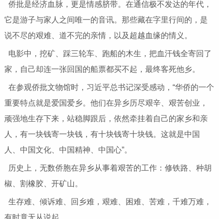
侨批是经济血脉，更是情感脐带。在通信极不发达的年代，
它是游子与家人之间唯一的音讯。那些藏在字里行间的，是
说不尽的艰难、道不完的亲情，以及超越血缘的情义。
电影中，挖矿、踩三轮车、跑船的木生，把血汗钱全寄回了
家，自己却连一张回国的船票都买不起，最终客死他乡。
在参观侨批文物馆时，习近平总书记深受感动，“华侨的一个
重要特点就是爱国爱乡。他们在异乡历尽艰辛、艰苦创业，
顽强地生存下来，站稳脚跟后，依然牵挂着自己的家乡和亲
人，有一块钱寄一块钱，有十块钱寄十块钱。这就是中国
人、中国文化、中国精神、中国心”。
历史上，无数侨胞在异乡从事着艰苦的工作：修铁路、种胡
椒、割橡胶、开矿山。
生存难、倾诉难、回乡难，艰难、困难、苦难，千难万难，
有时竟无从说起。