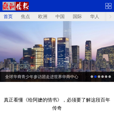
首页
焦点
欧洲
中国
国际
华人
文
全球华裔青少年参访团走进世界华商中心
真正看懂《给阿嬷的情书》，必须要了解这段百年
传奇