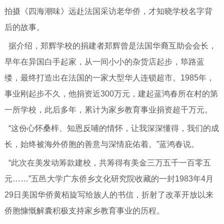
拍摄《四海潮味》远赴法国采访老华侨，才知晓学校名字背
后的故事。
据介绍，郑辉学校的捐建者郑辉曾是法国华裔互助会会长，
早年在异国白手起家，从一间小小的杂货店起步，筚路蓝
缕，最终打造出在法国的一家大型华人连锁超市。1985年，
事业刚起步不久，他捐资近300万元，建起蓝鸿春所在村的第
一所学校，此后多年，累计为家乡教育事业捐资超千万元。
“这份心怀桑梓、知恩反哺的情怀，让我深深懂得，我们的成
长，始终被海外侨胞的善意与深情庇佑着。”蓝鸿春说。
“此次在美发动筹款建校，共筹得有美金三万五千一百零五
元……”五邑大学广东侨乡文化研究院收藏的一封1983年4月
29日美国华侨黄栢旋写给族人的书信，折射了改革开放以来
侨胞慷慨解囊积极支持家乡教育事业的历程。