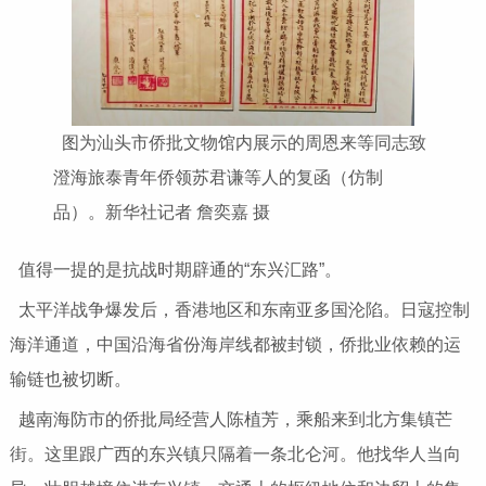
图为汕头市侨批文物馆内展示的周恩来等同志致
澄海旅泰青年侨领苏君谦等人的复函（仿制
品）。新华社记者 詹奕嘉 摄
值得一提的是抗战时期辟通的“东兴汇路”。
太平洋战争爆发后，香港地区和东南亚多国沦陷。日寇控制
海洋通道，中国沿海省份海岸线都被封锁，侨批业依赖的运
输链也被切断。
越南海防市的侨批局经营人陈植芳，乘船来到北方集镇芒
街。这里跟广西的东兴镇只隔着一条北仑河。他找华人当向