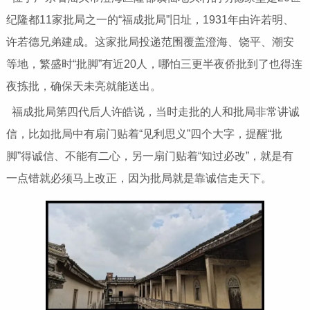
纪隆都11家批局之一的“福成批局”旧址，1931年由许若明、
许若德兄弟建成。这家批局投递范围覆盖澄海、饶平、潮安
等地，繁盛时“批脚”有近20人，哪怕三更半夜侨批到了也得连
夜拣批，确保天未亮就能送出。
福成批局第四代后人许皓说，当时走批的人和批局非常讲诚
信，比如批局中有扇门贴着“见利思义”四个大字，提醒“批
脚”得诚信、不能有二心，另一扇门贴着“知过必改”，就是有
一点错就必须马上改正，因为批局就是靠诚信走天下。