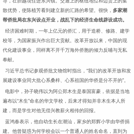
导，壮胆越境住进东兴镇。交通上的枢纽地位和边贸上的集
散优势，使陈植芳看到建立新的汇路的希望。很快，
多家潮
帮侨批局在东兴设点开业，战乱下的经济生命线辟设成功。
经济困难时期，一年上亿元的侨汇，用于造桥、修路、建学
校等，为国家振兴作出巨大贡献。改革开放以来，中国的现
代化建设事业，同样离不开千万海外侨胞的倾力反哺与无私
奉献。
习近平总书记参观侨批文物馆时指出，“我们的改革开放和发
展建设事业同大批心系桑梓、心系祖国的华侨是分不开的”。
电影中，孙子晓伟以为阿公郑木生是泰国富豪，依据是当地
遍布以“木生”命名的华文学校，后来才得知并非木生本人所
建，而是学生对他无偿兴教薪火相传的回报。
蓝鸿春表示，他自幼生长在潮汕，家乡的郑辉小学由华侨捐
建。他曾疑惑为何学校会以一个普通人的姓名命名，直到为