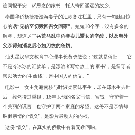
连同报平安、诉思念的家书，托人寄回遥远的故乡。
泰国华侨杨捷给澄海妻子的汇款备注栏里，只有一句触目惊
心的话
“
见信至切赎回吾女回家”
。短短10个字，没有多余的
解释，却道尽了
兵荒马乱中侨眷卖儿鬻女的辛酸，以及海外
父亲得知消息后心如刀绞的急切。
汕头星汉华文教育中心理事长黄晓敏说：“这就是侨批——它
不是冷冰冰的汇款单，是漂泊者写给故土的‘家书’，是留守者
赖以活命的‘生命线’，是中国人的信义。”
电影中，女主角谢南枝与叶淑柔素昧平生，却在郑木生去世
后，毅然接过重担，18年以他的名义写信、寄钱，守护着一
个美丽的谎言，也守护了两个家庭的希望。这份不是亲情却
胜似亲情的“情义”，是影片最动人的内核。
这份“情义”，在真实的侨批中有着无数回响。