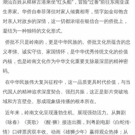
潮汕百姓从樟林古港乘坐“红头船”，冒险“过番”前往东南亚谋
生养家。华侨自奉菲薄但对家人倾囊相寄，惜字如金却饱含
对亲人对故乡的深情，这一切都浓缩在银信合一的侨批上，
凝结为一种独特的文化形式。
侨批不只是岭南的，更是中华民族的。侨批文化所蕴含的忠
义孝悌、诚实守信、家国情怀，是中华优秀传统文化的价值
内核，也是岭南文化作为中华文化重要支脉最深层的精神密
码。
在中华民族伟大复兴征程中，这一品质更具时代价值，与当
代国人的精神追求深度契合、强烈共振，这正是影片突破地
域和方言壁垒、形成现象级传播的根本所在。
近年来，岭南文化呈现蓬勃生机、展现强劲活力。从舞剧
《咏春》《英歌》《醒·狮》接连出圈，到粤剧电影《白蛇传·
情》口碑票房双丰收、动画《雄狮少年》赢得观众热捧；从