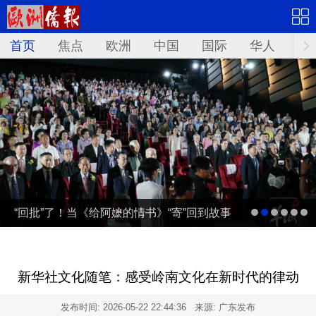
首页
焦点
欧洲
中国
国际
华人
文
“回批”了！当《给阿嬷的情书》“寄”回到故事
发生地泰国……
新华社文化随笔：感受岭南文化在新时代的律动
发布时间:
2026-05-22 22:44:36
来源: 广东发布