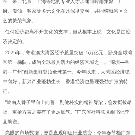
长，来自北京、上海等地的专业人才加速向岭南集聚，广
府、潮汕、客家等多元文化在此深度交融，共同铸就湾区文
艺的繁荣气象。
任何经济都离不开文化的支撑，但从根本上说，文化是由经
济决定的。
2025年，粤港澳大湾区经济总量突破15万亿元，跻身全球湾
区第一梯队，成为全球最具活力的经济区域之一。“深圳—香
港—广州”创新集群登顶全球第一。今年以来，大湾区经济稳
中向好，新兴产业蓬勃生长，香港经济也呈现强劲扩张的特
征。
“岭南人骨子里向上向善、刚健朴实的精神脊梁，愈发挺拔昂
扬，重拾方言之美有了更足底气。”广东省社科联党组书记李
宜航说。
亮眼的市场数据，更是直观印证行业质变：今年春节档广东