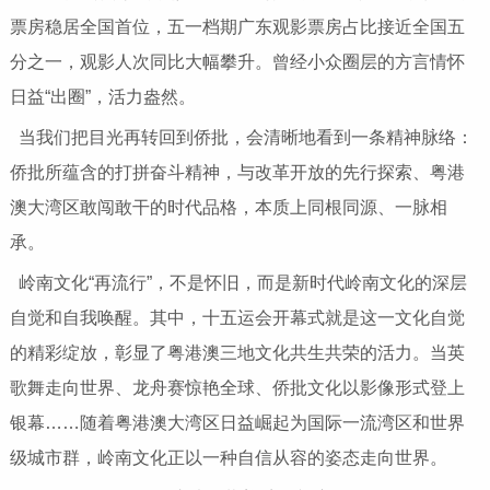
票房稳居全国首位，五一档期广东观影票房占比接近全国五
分之一，观影人次同比大幅攀升。曾经小众圈层的方言情怀
日益“出圈”，活力盎然。
当我们把目光再转回到侨批，会清晰地看到一条精神脉络：
侨批所蕴含的打拼奋斗精神，与改革开放的先行探索、粤港
澳大湾区敢闯敢干的时代品格，本质上同根同源、一脉相
承。
岭南文化“再流行”，不是怀旧，而是新时代岭南文化的深层
自觉和自我唤醒。其中，十五运会开幕式就是这一文化自觉
的精彩绽放，彰显了粤港澳三地文化共生共荣的活力。当英
歌舞走向世界、龙舟赛惊艳全球、侨批文化以影像形式登上
银幕……随着粤港澳大湾区日益崛起为国际一流湾区和世界
级城市群，岭南文化正以一种自信从容的姿态走向世界。