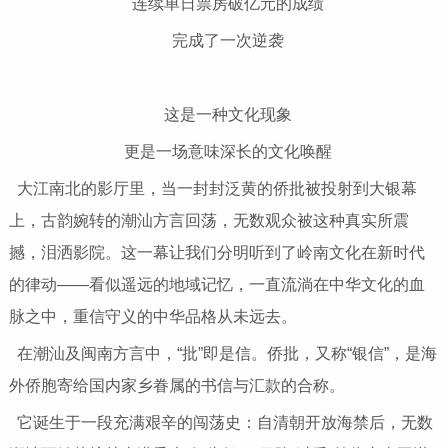
连续单日票房破亿元的成绩
完成了一次逆袭
这是一种文化现象
更是一场意味深长的文化唤醒
大江南北的影厅里，当一封封泛黄的侨批被投射到大银幕
上，古韵婉转的潮汕方言回荡，无数观众被这种真实所震
撼，泪洒影院。这一幕让我们分明听到了岭南文化在新时代
的律动——看似遥远的地域记忆，一直流淌在中华文化的血
脉之中，重信守义的中华品格从未远去。
在潮汕及闽南方言中，“批”即是信。侨批，又称“银信”，是海
外侨胞寄给国内家乡眷属的书信与汇款的合称。
它诞生于一段充满艰辛的闯荡史：自清朝开放海禁后，无数