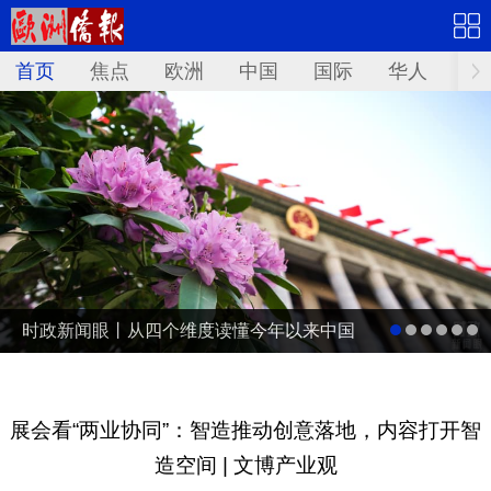
首页
焦点
欧洲
中国
国际
华人
文
时政新闻眼丨从四个维度读懂今年以来中国
元首外交
展会看“两业协同”：智造推动创意落地，内容打开智
造空间 | 文博产业观