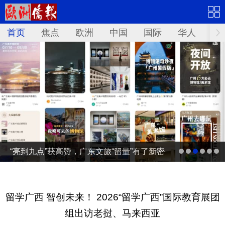
首页
焦点
欧洲
中国
国际
华人
文
“亮到九点”获高赞，广东文旅“留量”有了新密
码 | 文旅友好看广东②
留学广西 智创未来！ 2026“留学广西”国际教育展团
组出访老挝、马来西亚