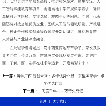
识；实地走访当地知名高校，推进校际结对、师生交流、人
工智能赋能教育等项目；走进当地中学开展留学宣讲，近距
离解答升学路径、专业选择、校园生活等问题。同时，代表
团还将对接当地优质企业，围绕人工智能领域研发、产教融
合、校企合作模式创新等议题展开对话研讨，推动教育链、
人才链与产业链深度融合。
在此诚挚邀请老挝、马来西亚两地莘莘学子、家长及教
育界同仁，莅临万象、吉隆坡展会现场观展咨询。走进广
西、了解广西，选择在桂求学追梦，开启精彩未来！
上一篇：
留学广西 智创未来：多维优势凸显，东盟国家学生求
学优选广西
下一篇：
一飞度千年——万芾失鸟记
首页
|
关于我们