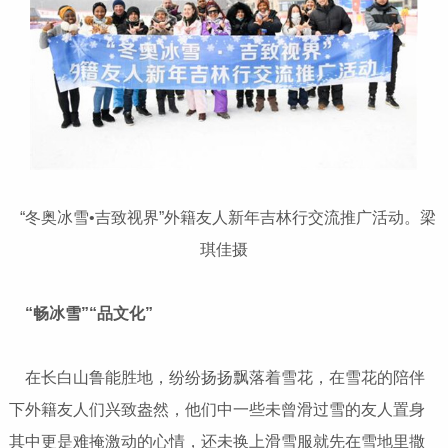
“冬奥冰雪•吉致视界”外籍友人新年吉林行交流推广活动。梁
琪佳摄
“畅冰雪”“品文化”
在长白山鲁能胜地，纷纷扬扬飘落着雪花，在雪花的陪伴
下外籍友人们兴致盎然，他们中一些未曾滑过雪的友人置身
其中更是难掩激动的心情，还未换上滑雪服就先在雪地里撒