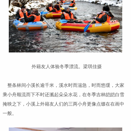
外籍友人体验冬季漂流。梁琪佳摄
整条林间小溪长逾千米，溪水时而湍急，时而悠缓，大家
乘小舟顺流而下不时还溅起朵朵水花，在冬季吉林皑皑白雪
掩映之下，小溪上外籍友人们的三两小舟更像点缀在在画中
一般。