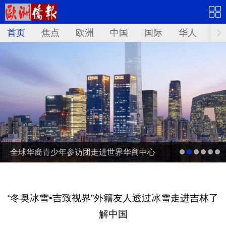
首页
焦点
欧洲
中国
国际
华人
文
全球华裔青少年参访团走进世界华商中心
“冬奥冰雪•吉致视界”外籍友人透过冰雪走进吉林了
解中国