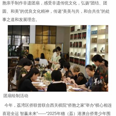
胞亲手制作非遗团扇，感受非遗传统文化，弘扬“团结、团
圆、和美”的优良文化精神，传递“美美与共，和合共生”的处
事之道和发展理念。
团扇绘制活动
今年，荔湾区侨联曾联合西关棋院“侨胞之家”举办“棋心相连
喜迎全运 智赢未来”——“2025年穗（荔）港澳台侨青少年围