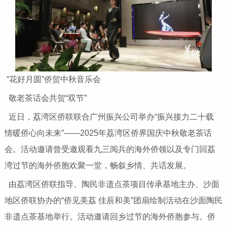
“花好月圆”侨贺中秋音乐会
敬老茶话会共贺“双节”
近日，荔湾区侨联联合广州振兴公司举办“振兴接力二十载
情暖侨心向未来”——2025年荔湾区侨界国庆中秋敬老茶话
会。活动邀请曾受邀观看九三阅兵的海外侨领以及专门回荔
湾过节的海外侨胞欢聚一堂，畅叙乡情、共话发展。
由荔湾区侨联指导、陶民非遗点茶项目传承基地主办、沙面
地区侨联协办的“侨见美荔 佳辰和美”团扇绘制活动在沙面陶民
非遗点茶基地举行。活动邀请回乡过节的海外侨胞参与。侨