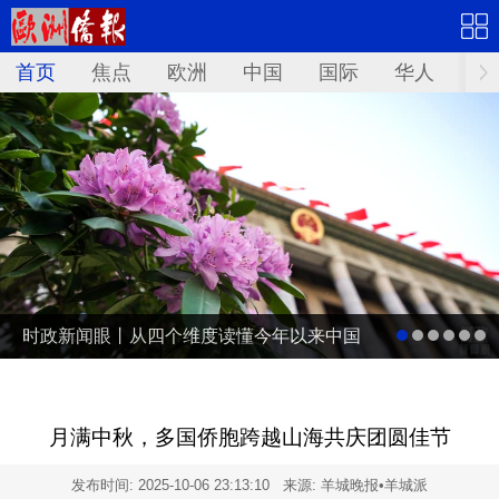
首页
焦点
欧洲
中国
国际
华人
文
时政新闻眼丨从四个维度读懂今年以来中国
元首外交
月满中秋，多国侨胞跨越山海共庆团圆佳节
发布时间:
2025-10-06 23:13:10
来源: 羊城晚报•羊城派