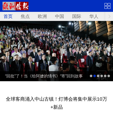
首页
焦点
欧洲
中国
国际
华人
文
“回批”了！当《给阿嬷的情书》“寄”回到故事
发生地泰国……
全球客商涌入中山古镇！灯博会将集中展示10万
+新品