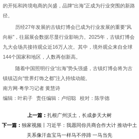
的开拓和跨境电商的兴盛，品牌“出海”正成为行业突围的新路
径。
历经27年发展的古镇灯博会已成为行业发展的重要“风
向标”，往届展会数据尽显行业影响力。2025年，古镇灯博会
九大会场共接待观众近16万人次。其中，境外观众来自全球
144个国家和地区，人数再创新高。
随着中国照明行业“出海”势头强盛，古镇灯博会将为古
镇镇迈向“世界灯饰之都”注入持续动能。
南方网·粤学习记者 黄慧诗
编辑：叶莉子 责任编辑：卢绍聪 校对：陈学德
上一篇：
扎根广州沃土，长成参天大树
下一篇：
独家视频丨习近平：我愿同你共商合作大计 推动中土
关系像汗血宝马一样马不停蹄 一马当先