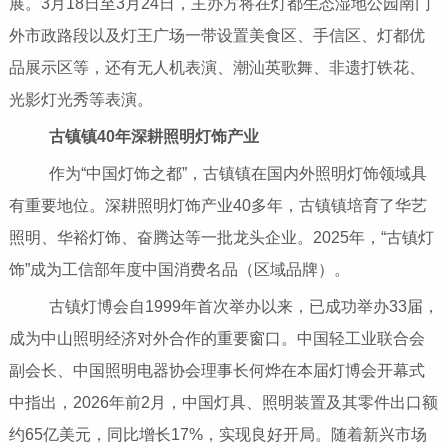
展。3月18日至3月24日，主办方将在灯都生态湿地公园南门
外市政路段以及灯王广场一带设置美食区、手信区、灯都优
品展示区等，还有无人机表演、潮汕英歌舞、非遗打铁花、
光影灯光秀等表演。
古镇镇40年深耕照明灯饰产业
作为“中国灯饰之都”，古镇镇在国内外照明灯饰领域具
有重要地位。深耕照明灯饰产业40多年，古镇镇培育了华艺
照明、华裕灯饰、奋腾达等一批龙头企业。2025年，“古镇灯
饰”成为工信部年度中国消费名品（区域品牌）。
古镇灯博会自1999年首次举办以来，已成功举办33届，
成为中山照明经济对外合作的重要窗口。中国轻工业联合会
副会长、中国照明电器协会理事长何烨在本届灯博会开幕式
中指出，2026年前2月，中国灯具、照明装置及其零件出口额
约65亿美元，同比增长17%，实现良好开局。随着新兴市场