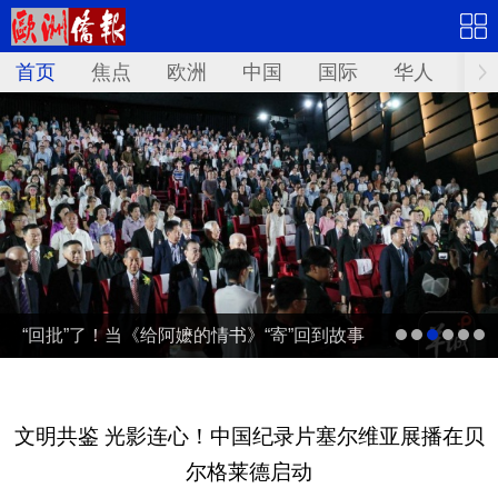
首页
焦点
欧洲
中国
国际
华人
文
“回批”了！当《给阿嬷的情书》“寄”回到故事
发生地泰国……
文明共鉴 光影连心！中国纪录片塞尔维亚展播在贝
尔格莱德启动