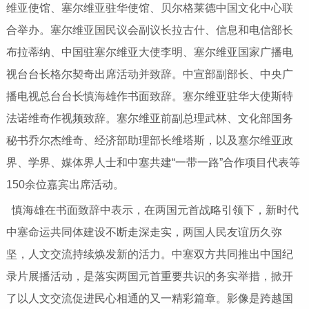
维亚使馆、塞尔维亚驻华使馆、贝尔格莱德中国文化中心联
合举办。塞尔维亚国民议会副议长拉古什、信息和电信部长
布拉蒂纳、中国驻塞尔维亚大使李明、塞尔维亚国家广播电
视台台长格尔契奇出席活动并致辞。中宣部副部长、中央广
播电视总台台长慎海雄作书面致辞。塞尔维亚驻华大使斯特
法诺维奇作视频致辞。塞尔维亚前副总理武林、文化部国务
秘书乔尔杰维奇、经济部助理部长维塔斯，以及塞尔维亚政
界、学界、媒体界人士和中塞共建“一带一路”合作项目代表等
150余位嘉宾出席活动。
慎海雄在书面致辞中表示，在两国元首战略引领下，新时代
中塞命运共同体建设不断走深走实，两国人民友谊历久弥
坚，人文交流持续焕发新的活力。中塞双方共同推出中国纪
录片展播活动，是落实两国元首重要共识的务实举措，掀开
了以人文交流促进民心相通的又一精彩篇章。影像是跨越国