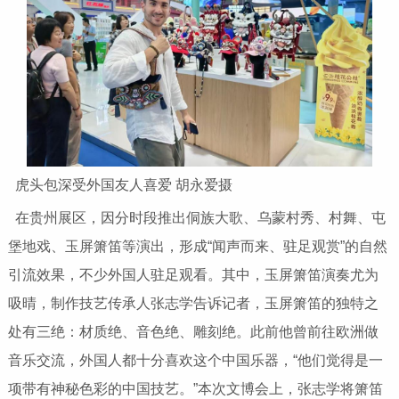
虎头包深受外国友人喜爱 胡永爱摄
在贵州展区，因分时段推出侗族大歌、乌蒙村秀、村舞、屯
堡地戏、玉屏箫笛等演出，形成“闻声而来、驻足观赏”的自然
引流效果，不少外国人驻足观看。其中，玉屏箫笛演奏尤为
吸晴，制作技艺传承人张志学告诉记者，玉屏箫笛的独特之
处有三绝：材质绝、音色绝、雕刻绝。此前他曾前往欧洲做
音乐交流，外国人都十分喜欢这个中国乐器，“他们觉得是一
项带有神秘色彩的中国技艺。”本次文博会上，张志学将箫笛