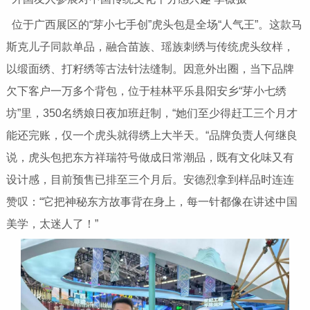
位于广西展区的“芽小七手创”虎头包是全场“人气王”。这款马
斯克儿子同款单品，融合苗族、瑶族刺绣与传统虎头纹样，
以缎面绣、打籽绣等古法针法缝制。因意外出圈，当下品牌
欠下客户一万多个背包，位于桂林平乐县阳安乡“芽小七绣
坊”里，350名绣娘日夜加班赶制，“她们至少得赶工三个月才
能还完账，仅一个虎头就得绣上大半天。“品牌负责人何继良
说，虎头包把东方祥瑞符号做成日常潮品，既有文化味又有
设计感，目前预售已排至三个月后。安德烈拿到样品时连连
赞叹：“它把神秘东方故事背在身上，每一针都像在讲述中国
美学，太迷人了！”