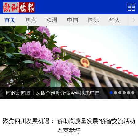
首页
焦点
欧洲
中国
国际
华人
文
时政新闻眼丨从四个维度读懂今年以来中国
元首外交
聚焦四川发展机遇：“侨助高质量发展”侨智交流活动
在蓉举行