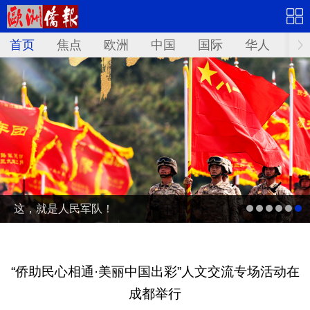
首页
焦点
欧洲
中国
国际
华人
文
这，就是人民军队！
“侨助民心相通·美丽中国出彩”人文交流专场活动在
成都举行